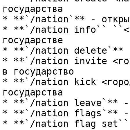
государства

* **`/nation`** - откры
* **`/nation info`` ``<
государстве

* **`/nation delete`** 
* **`/nation invite <го
в государство

* **`/nation kick <горо
государства

* **`/nation leave`** -
* **`/nation flags`** -
* **`/nation flag set``