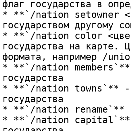
флаг государства в опре
* **`/nation setowner <
государством другому со
* **`/nation color <цве
государства на карте. Ц
формата, например /unio
* **`/nation members`**
государства

* **`/nation towns`** -
государства

* **`/nation rename`** 
* **`/nation capital`**
государства
