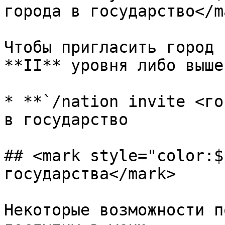
города в государство</ma
Чтобы пригласить город 
**II** уровня либо выше

* **`/nation invite <го
в государство

## <mark style="color:$
государства</mark>

Некоторые возможности п