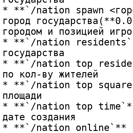
* **`/nation spawn <гор
город государства(**0.0
городом и позицией игрок
* **`/nation residents`
государства

* **`/nation top reside
по кол-ву жителей

* **`/nation top square
площади

* **`/nation top time`*
дате создания

* **`/nation online`** 