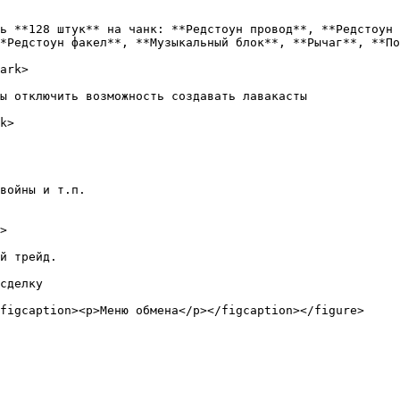
ь **128 штук** на чанк: **Редстоун провод**, **Редстоун 
*Редстоун факел**, **Музыкальный блок**, **Рычаг**, **По
ark>

ы отключить возможность создавать лавакасты

k>

войны и т.п.

>

й трейд.

сделку

figcaption><p>Меню обмена</p></figcaption></figure>
