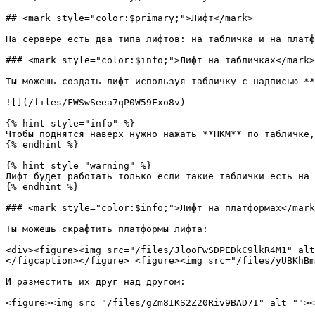
## <mark style="color:$primary;">Лифт</mark>

На сервере есть два типа лифтов: на табличка и на платф
### <mark style="color:$info;">Лифт на табличках</mark>

Ты можешь создать лифт используя табличку с надписью **
![](/files/FWSwSeea7qP0W59Fxo8v)

{% hint style="info" %}

Чтобы поднятся наверх нужно нажать **ПКМ** по табличке,
{% endhint %}

{% hint style="warning" %}

Лифт будет работать только если такие таблички есть на 
{% endhint %}

### <mark style="color:$info;">Лифт на платформах</mark
Ты можешь скрафтить платформы лифта:

<div><figure><img src="/files/JlooFwSDPEDkC9lkR4M1" alt
</figcaption></figure> <figure><img src="/files/yUBKhBm
И разместить их друг над другом:

<figure><img src="/files/gZm8IKS2Z20Riv9BAD7I" alt=""><