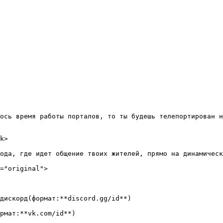
ось время работы порталов, то ты будешь телепортирован н
k>

ода, где идет общение твоих жителей, прямо на динамическ
="original">

дискорд(формат:**discord.gg/id**)

рмат:**vk.com/id**)
