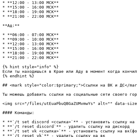
* **12:00 - 13:00 МСК**

* **15:00 - 16:00 МСК**

* **18:00 - 19:00 МСК**

* **21:00 - 22:00 МСК**

**Ад:**

* **06:00 - 07:00 МСК**

* **09:00 - 10:00 МСК**

* **12:00 - 13:00 МСК**

* **15:00 - 16:00 МСК**

* **18:00 - 19:00 МСК**

* **21:00 - 22:00 МСК**

{% hint style="info" %}

Если ты находишься в Крае или Аду в момент когда кончил
{% endhint %}

## <mark style="color:$primary;">Ссылки на ВК и ДС</mar
Ты можешь добавить ссылки на социальные сети своего гор
<img src="/files/utEuaPbuQBGaZUMvmwYs" alt="" data-size
#### Команды:

* **`/t set discord <ссылка>`** - установить ссылку на 
* **`/t reset discord`** - удалить ссылку на дискорд

* **`/t set vk <ссылка>`** - установить ссылку на вк(фо
* **`/t reset vk`** - удалить ссылку на вк
