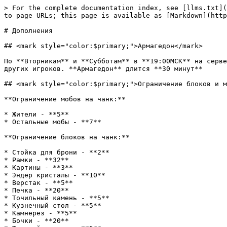
> For the complete documentation index, see [llms.txt](
to page URLs; this page is available as [Markdown](http
# Дополнения

## <mark style="color:$primary;">Армагедон</mark>

По **Вторникам** и **Субботам** в **19:00МСК** на серве
других игроков. **Армагедон** длится **30 минут**

## <mark style="color:$primary;">Ограничение блоков и м
**Ограничение мобов на чанк:**

* Жители - **5**

* Остальные мобы - **7**

**Ограничение блоков на чанк:**

* Стойка для брони - **2**

* Рамки - **32**

* Картины - **3**

* Эндер кристалы - **10**

* Верстак - **5**

* Печка - **20**

* Точильный камень - **5**

* Кузнечный стол - **5**

* Камнерез - **5**

* Бочки - **20**
