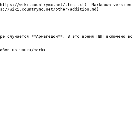
https://wiki.countrymc.net/llms.txt). Markdown versions 
s://wiki.countrymc.net/other/addition.md).

ре случается **Армагедон**. В это время ПВП включено во 
обов на чанк</mark>
