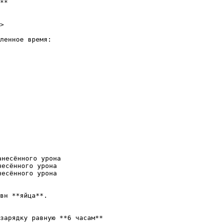
**

>

ленное время:

несённого урона

есённого урона

есённого урона

вн **яйца**.

зарядку равную **6 часам**
