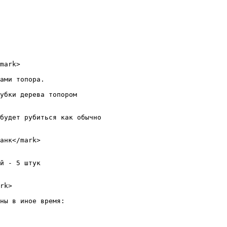
mark>

ами топора.

убки дерева топором

будет рубиться как обычно

анк</mark>

й - 5 штук

rk>

ны в иное время:
