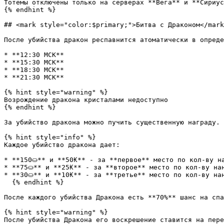
Тотемы отключены только на серверах **Вега** и **Сириус
{% endhint %}

## <mark style="color:$primary;">Битва с Драконом</mark
После убийства дракон респавнится атоматически в опреде
* **12:30 МСК**

* **15:30 МСК**

* **18:30 МСК**

* **21:30 МСК**

{% hint style="warning" %}

Возрождение дракона кристалами недоступно

{% endhint %}

За убийство дракона можно пучить существенную награду.

{% hint style="info" %}

Каждое убийство дракона дает:

* **150⛀** и **50₭** - за **первое** место по кол-ву на
* **75⛀** и **25₭** - за **второе** место по кол-ву нан
* **30⛀** и **10₭** - за **третье** место по кол-ву нан
  {% endhint %}

После каждого убийства Дракона есть **70%** шанс на спа
{% hint style="warning" %}

После убийства Дракона его воскрешение ставится на пере