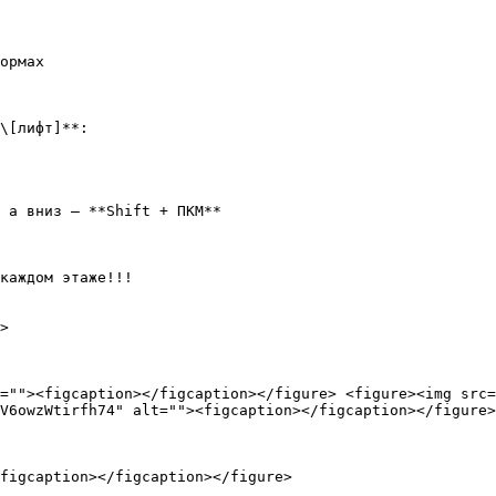
ормах

\[лифт]**:

 а вниз — **Shift + ПКМ**

каждом этаже!!!

>

=""><figcaption></figcaption></figure> <figure><img src=
V6owzWtirfh74" alt=""><figcaption></figcaption></figure>
figcaption></figcaption></figure>
