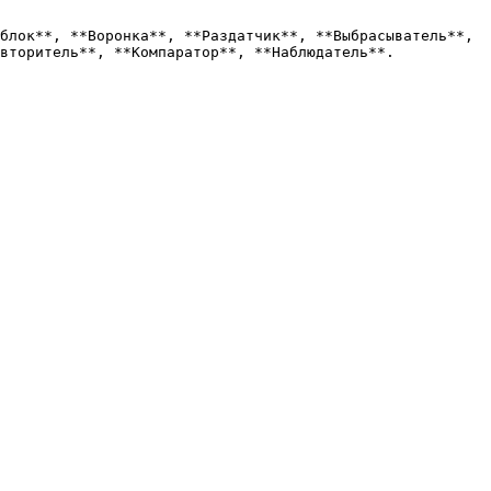
блок**, **Воронка**, **Раздатчик**, **Выбрасыватель**, 
вторитель**, **Компаратор**, **Наблюдатель**.
