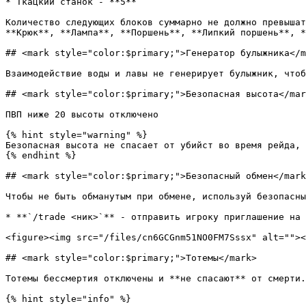
* Ткацкий станок - **5**

Количество следующих блоков суммарно не должно превышат
**Крюк**, **Лампа**, **Поршень**, **Липкий поршень**, *
## <mark style="color:$primary;">Генератор булыжника</m
Взаимодействие воды и лавы не генерирует булыжник, чтоб
## <mark style="color:$primary;">Безопасная высота</mar
ПВП ниже 20 высоты отключено

{% hint style="warning" %}

Безопасная высота не спасает от убийст во время рейда, 
{% endhint %}

## <mark style="color:$primary;">Безопасный обмен</mark
Чтобы не быть обманутым при обмене, используй безопасны
* **`/trade <ник>`** - отправить игроку приглашение на 
<figure><img src="/files/cn6GCGnm51NO0FM7Sssx" alt=""><
## <mark style="color:$primary;">Тотемы</mark>

Тотемы бессмертия отключены и **не спасают** от смерти.

{% hint style="info" %}
