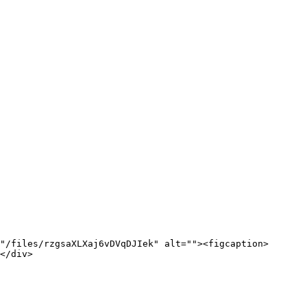
"/files/rzgsaXLXaj6vDVqDJIek" alt=""><figcaption>
</div>
