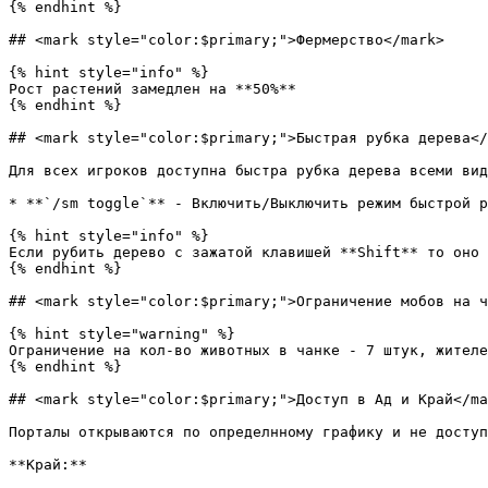
{% endhint %}

## <mark style="color:$primary;">Фермерство</mark>

{% hint style="info" %}

Рост растений замедлен на **50%**

{% endhint %}

## <mark style="color:$primary;">Быстрая рубка дерева</
Для всех игроков доступна быстра рубка дерева всеми вид
* **`/sm toggle`** - Включить/Выключить режим быстрой р
{% hint style="info" %}

Если рубить дерево с зажатой клавишей **Shift** то оно 
{% endhint %}

## <mark style="color:$primary;">Ограничение мобов на ч
{% hint style="warning" %}

Ограничение на кол-во животных в чанке - 7 штук, жителе
{% endhint %}

## <mark style="color:$primary;">Доступ в Ад и Край</ma
Порталы открываются по определнному графику и не доступ
**Край:**
