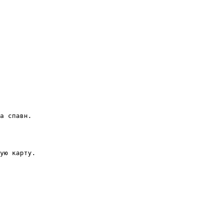
а спавн.

ую карту.
