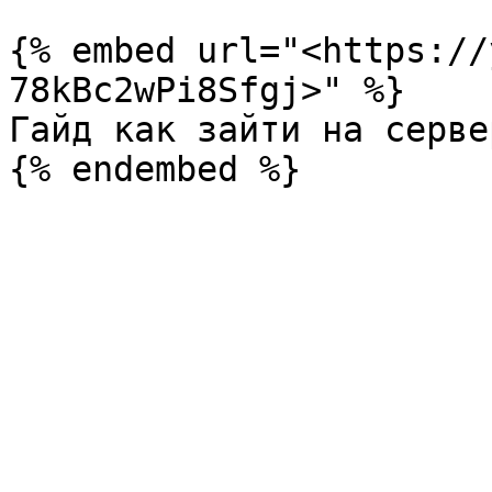
{% embed url="<https://
78kBc2wPi8Sfgj>" %}

Гайд как зайти на сервер