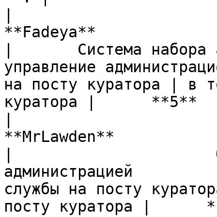
|                                                                                        
**Fadeya**                                                                                       
|       Система набора 
управление администраци
на посту куратора | в т
куратора |      **5**   
|                                                                                       
**MrLawden**                                                                                      
|                      
администрацией         
службы на посту куратор
посту куратора |      *