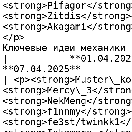
<strong>Pifagor</strong
<strong>Zitdis</strong>
<strong>Akagami</strong
</p>                                | 
Ключевые идеи механики пактов             
|           **01.04.2025**   
**07.04.2025**         
| <p><strong>Muster\_ko
<strong>Mercy\_3</stron
<strong>NekMeng</strong
<strong>f1nnmy</strong>
<strong>fe3st/twinkk1</