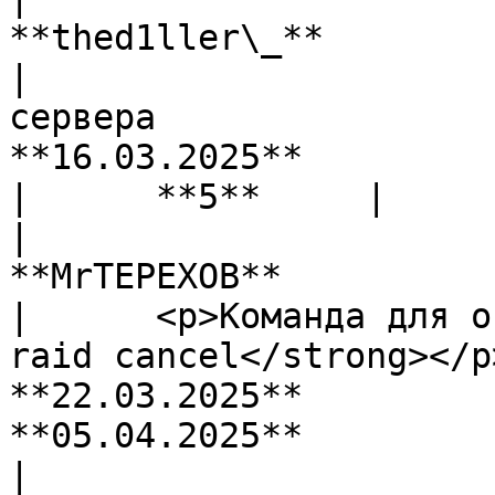
**thed1ller\_**                                                                                     
|                      
сервера                       
**16.03.2025**           |     
|      **5**     |

|                                                                                      
**MrTEPEXOB**                                                                                      
|      <p>Команда для о
raid cancel</strong></p>     | 
**22.03.2025**           |      
**05.04.2025**         
|                      