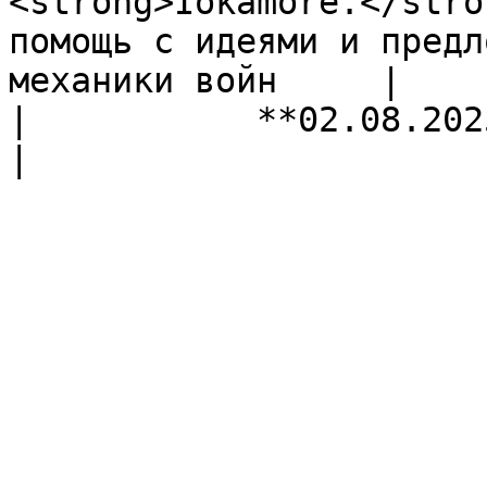
<strong>Iokamore.</stro
помощь с идеями и предл
механики войн     |         
|           **02.08.2025*