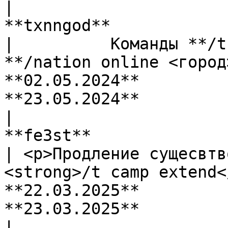
|                                                                                       
**txnngod**                                                                                       
|          Команды **/t
**/nation online <город>**    
**02.05.2024**           |      
**23.05.2024**         
|                                                                                        
**fe3st**                                                                                        
| <p>Продление сущесвтв
<strong>/t camp extend</stron
**22.03.2025**           |      
**23.03.2025**         
|                                                                                     