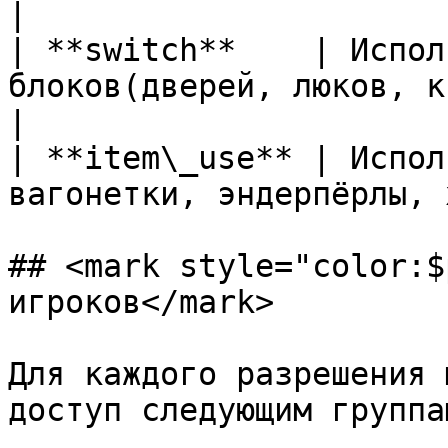
|

| **switch**    | Испол
блоков(дверей, люков, кнопок
|

| **item\_use** | Испол
вагонетки, эндерпёрлы, 
## <mark style="color:$
игроков</mark>

Для каждого разрешения 
доступ следующим группам