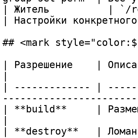
| Житель          | `/res perm
| Настройки конкретного
## <mark style="color:$
| Разрешение    | Описание                                                             
|

| ------------- | -----
-----------------------
| **build**     | Размещение блоков                             
|

| **destroy**   | Ломание блоков                                      