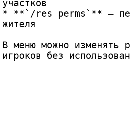
участков

* **`/res perms`** — пе
жителя

В меню можно изменять р