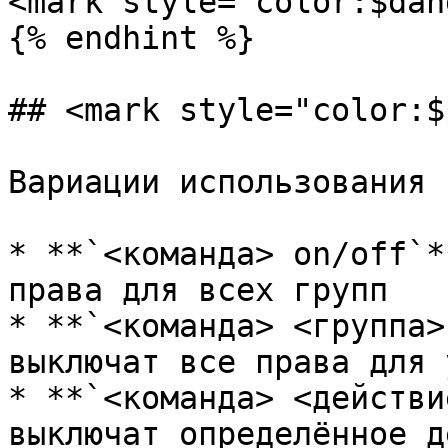
<mark style="color:$dan
{% endhint %}

## <mark style="color:$
Вариации использования 
* **`<команда> on/off`*
права для всех групп

* **`<команда> <группа>
выключат все права для 
* **`<команда> <действи
выключат определённое д