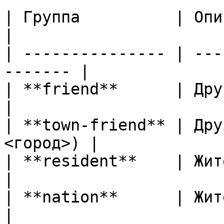
| Группа          | Описание                   
|

| --------------- | ---
------- |

| **friend**      | Друг                               
|

| **town-friend** | Дру
<город>) |

| **resident**    | Житель города       
|

| **nation**      | Житель из го
|
