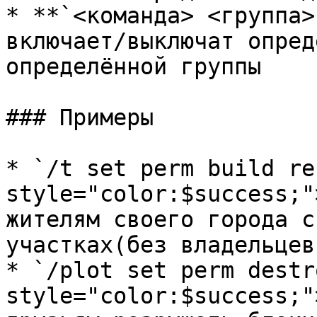
* **`<команда> <группа>
включает/выключат опред
определённой группы

### Примеры

* `/t set perm build re
style="color:$success;"
жителям своего города с
участках(без владельцев)
* `/plot set perm destr
style="color:$success;"