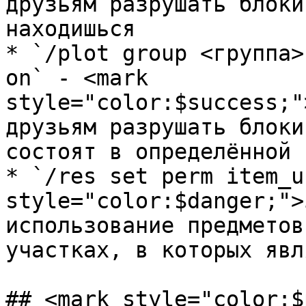
друзьям разрушать блоки
находишься

* `/plot group <группа>
on` - <mark 
style="color:$success;"
друзьям разрушать блоки
состоят в определённой 
* `/res set perm item_u
style="color:$danger;">
использование предметов
участках, в которых явл
## <mark style="color:$