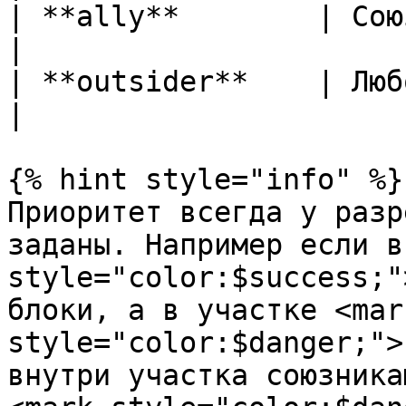
| **ally**        | Союзник
|

| **outsider**    | Любой посто
|

{% hint style="info" %}

Приоритет всегда у разр
заданы. Например если в
style="color:$success;"
блоки, а в участке <mark
style="color:$danger;">
внутри участка союзника