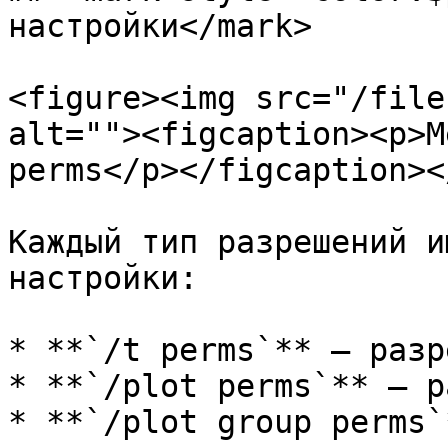
настройки</mark>

<figure><img src="/file
alt=""><figcaption><p>М
perms</p></figcaption><
Каждый тип разрешений и
настройки:

* **`/t perms`** — разр
* **`/plot perms`** — р
* **`/plot group perms`