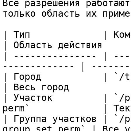
Все разрешения работают
только область их приме
| Тип             | Команды                           
| Область действия     
| --------------- | ---
------------- | -------
| Город           | `/t perms`, 
| Весь город           
| Участок         | `/p
perm`             | Тек
| Группа участков | `/p
group set perm` | Все у